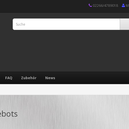
02266/4789018
M
FAQ
Zubehör
News
ebots