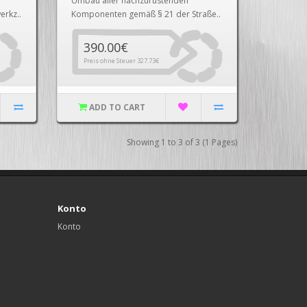
Umbau aller nachzurüstenden
rkz..
Komponenten gemäß § 21 der Straße..
390.00€
Preis ohne Steuer 327.73€
ADD TO CART
Showing 1 to 3 of 3 (1 Pages)
Konto
Konto