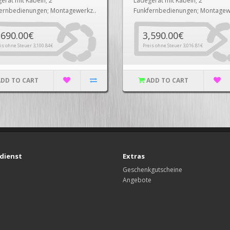
erät mit Kabeln; 2
Ladegerät mit Kabeln; 2
ernbedienungen; Montagewerkz..
Funkfernbedienungen; Montagewe
,690.00€
3,590.00€
is ohne Steuer 3,100.84€
Preis ohne Steuer 3,016.81€
ADD TO CART
ADD TO CART
dienst
Extras
Geschenkgutscheine
Angebote