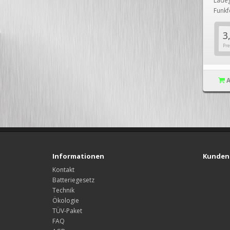
Ladeg
Funkf
3
Pre
Informationen
Kunden
Kontakt
Batteriegesetz
Technik
Ökologie
TÜV-Paket
FAQ