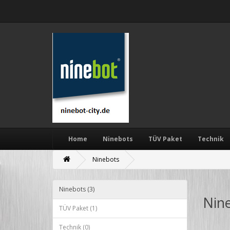
Home
Ninebots
TÜV Paket
Technik
Ninebots
Ninebots (3)
Nin
TÜV Paket (1)
Technik (0)